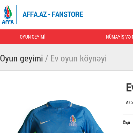
AFFA.AZ - FANSTORE
OYUN GEYIMI
NÜMAYIŞ VƏ 
Oyun geyimi
/ Ev oyun köynəyi
E
Azə
Ölçü